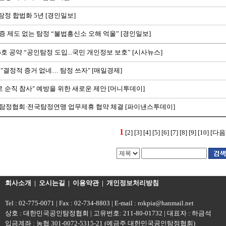
 탐정 합법화 5년 [경인일보]
 제도 없는 탐정 “불법흥신소 오해 억울” [경인일보]
5호 공약 “공인탐정 도입...국민 개인정보 보호” [시사뉴스]
"결정적 증거 없네… 탐정 쓰자" [매일경제]
로 순직 참사" 예방을 위한 새로운 제안 [머니투데이]
탐정협회·전국탐정연맹 업무제휴 협약 체결 [파이낸스투데이]
1
[2]
[3]
[4]
[5]
[6]
[7]
[8]
[9]
[10]
[다음
회사소개
|
오시는길
|
이용약관
|
개인정보처리방침
Tel : 02-775-0071 | Fax : 02-734-8803 | E-mail : rokpia@hanmail.net
상호 : 대한민국공인탐정협회 | 고유번호: 211-80-01732 | 대표자 : 하금석
입금계좌 : 농협 301-0072-5315-21 (예금주 대한민국공인탐정협회)