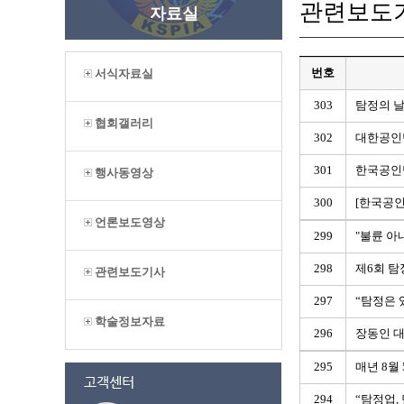
관련보도
자료실
번호
서식자료실
303
탐정의 날
협회갤러리
302
대한공인
301
한국공인탐
행사동영상
300
[한국공인
언론보도영상
299
"불륜 아
298
제6회 탐
관련보도기사
297
“탐정은 
학술정보자료
296
장동인 대
295
매년 8월 
294
“탐정업,