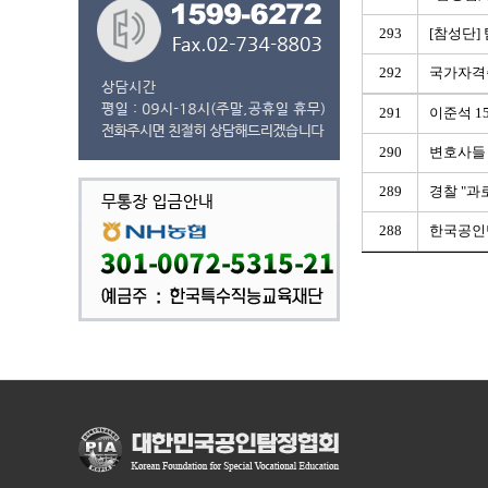
293
[참성단]
292
국가자격증
291
이준석 1
290
변호사들 
289
경찰 "과
288
한국공인