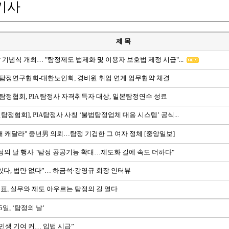
기사
제 목
 기념식 개최… "탐정제도 법제화 및 이용자 보호법 제정 시급"...
탐정연구협회-대한노인회, 경비원 취업 연계 업무협약 체결
정협회, PIA 탐정사 자격취득자 대상, 일본탐정연수 성료
탐정협회], PIA탐정사 사칭 ‘불법탐정업체 대응 시스템’ 공식...
내 캐달라" 중년男 의뢰…탐정 기겁한 그 여자 정체 [중앙일보]
정의 날 행사 "탐정 공공기능 확대…제도화 길에 속도 더하다"
있다, 법만 없다”… 하금석·강영규 회장 인터뷰
표, 실무와 제도 아우르는 탐정의 길 열다
5일, ‘탐정의 날’
 민생 기여 커… 입법 시급”