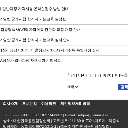
사 일반과정 자격시험 온라인접수 방법 안내
PIA 일반 공개시험 합격자 기본교육 일정표
도감청탐색사(WIS) 자격취득 전문화 과정 개강 안내
PIA 일반 공개시험 합격자 기본교육 실시 안내
죄심리상담사(CPC) 이혼상담사(DCA) 자격취득 특별과정 실시
PIA탐정사 일반과정 자격시험 시행공고
1
[2]
[3]
[4]
[5]
[6]
[7]
[8]
[9]
[10]
[다음
회사소개
|
오시는길
|
이용약관
|
개인정보처리방침
Tel : 02-775-0071 | Fax : 02-734-8803 | E-mail : rokpia@hanmail.net
상호 : 대한민국공인탐정협회 | 고유번호: 211-80-01732 | 대표자 : 하금석
입금계좌 : 농협 301-0072-5315-21 (예금주 대한민국공인탐정협회)