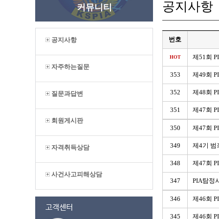
공지사항
커뮤니티
번호
공지사항
제51회 
HOT
자주하는질문
353
제49회 
352
제48회 
질문과답변
351
제47회 
회원게시판
350
제47회 
349
제4기 범
자격취득상담
348
제47회 
사건사고피해상담
347
PIA탐정
346
제46회 
345
제46회 