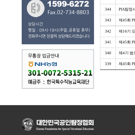
344
PIA탐정
343
제45회 
342
제16기 
341
제45회 
340
제4기 범
339
제45회 