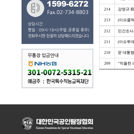
214
강영규 前
213
(이슈클릭
212
민간조사시
211
(이슈투데이
210
문 대통령
209
“억울한 