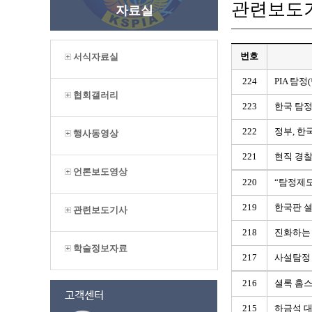
관련보도
자료실
번호
서식자료실
224
PIA 탐
협회갤러리
223
한국 탐정
222
정부, 한
행사동영상
221
현직 경찰
언론보도영상
220
“탐정제도
219
한국판 셜
관련보도기사
218
진화하는 
학술정보자료
217
사설탐정 
216
셜록 홈스
215
하금석 대