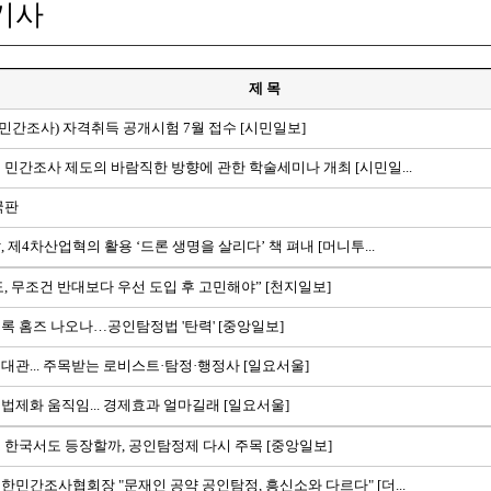
기사
제 목
정(민간조사) 자격취득 공개시험 7월 접수 [시민일보]
 민간조사 제도의 바람직한 방향에 관한 학술세미나 개최 [시민일...
국판
, 제4차산업혁의 활용 ‘드론 생명을 살리다’ 책 펴내 [머니투...
, 무조건 반대보다 우선 도입 후 고민해야” [천지일보]
록 홈즈 나오나…공인탐정법 '탄력' [중앙일보]
대관... 주목받는 로비스트·탐정·행정사 [일요서울]
법제화 움직임... 경제효과 얼마길래 [일요서울]
 한국서도 등장할까, 공인탐정제 다시 주목 [중앙일보]
한민간조사협회장 "문재인 공약 공인탐정, 흥신소와 다르다" [더...