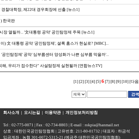
 경찰대학장, 제22대 경우회장에 선출 [뉴스1]
) 한국판
장 열릴까... '文대통령 공약' 공인탐정제 주목 [뉴스1]
) 文 대통령 공약 '공인탐정제', 셜록 홈스가 현실로? [MBC]...
 '공인탐정제' 공약 '심부름센터 양성화가 나쁜 심부름 막을까'...
피해, 우리가 접수한다” 사설탐정제 실현될까 [연합뉴스TV]
6
[1]
[2]
[3]
[4]
[5]
[7]
[8]
[9]
[10]
[다음
회사소개
|
오시는길
|
이용약관
|
개인정보처리방침
Tel : 02-775-0071 | Fax : 02-734-8803 | E-mail : rokpia@hanmail.net
상호 : 대한민국공인탐정협회 | 고유번호: 211-80-01732 | 대표자 : 하금석
입금계좌 : 농협 301-0072-5315-21 (예금주 대한민국공인탐정협회)